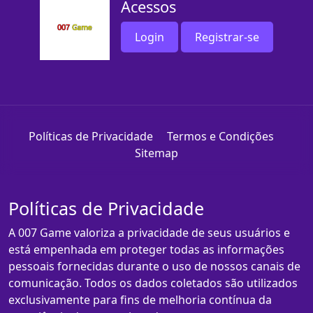
Acessos
Login
Registrar-se
Políticas de Privacidade
Termos e Condições
Sitemap
Políticas de Privacidade
A 007 Game valoriza a privacidade de seus usuários e
está empenhada em proteger todas as informações
pessoais fornecidas durante o uso de nossos canais de
comunicação. Todos os dados coletados são utilizados
exclusivamente para fins de melhoria contínua da