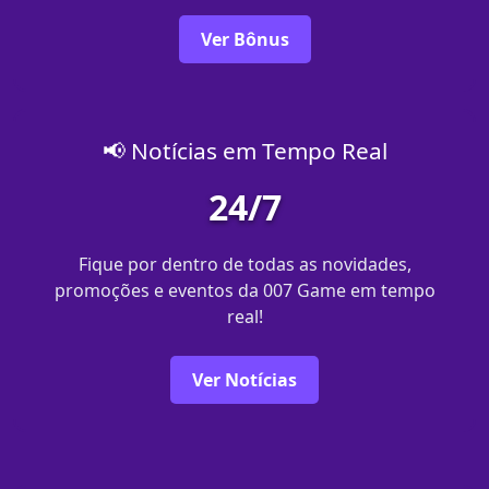
Ver Bônus
📢 Notícias em Tempo Real
24/7
Fique por dentro de todas as novidades,
promoções e eventos da 007 Game em tempo
real!
Ver Notícias