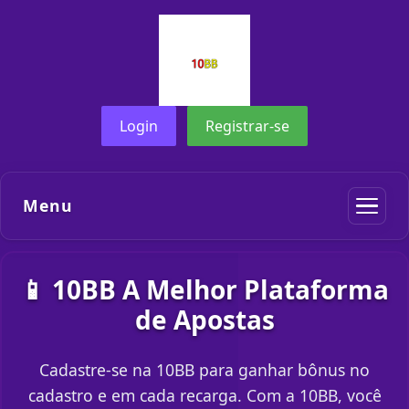
Login
Registrar-se
Menu
📱 10BB A Melhor Plataforma
de Apostas
Cadastre-se na 10BB para ganhar bônus no
cadastro e em cada recarga. Com a 10BB, você