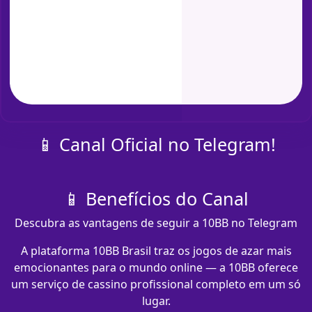
📱 Canal Oficial no Telegram!
📱 Benefícios do Canal
Descubra as vantagens de seguir a 10BB no Telegram
A plataforma 10BB Brasil traz os jogos de azar mais
emocionantes para o mundo online — a 10BB oferece
um serviço de cassino profissional completo em um só
lugar.