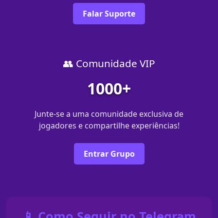
Falar Suporte
👥 Comunidade VIP
1000+
Junte-se a uma comunidade exclusiva de
jogadores e compartilhe experiências!
Entrar Grupo
📱 Como Seguir no Telegram