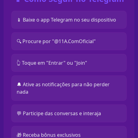
📱 Baixe o app Telegram no seu dispositivo
🔍 Procure por "@11A.ComOficial"
👆 Toque em "Entrar" ou "Join"
🔔 Ative as notificações para não perder
nada
💬 Participe das conversas e interaja
🎁 Receba bônus exclusivos