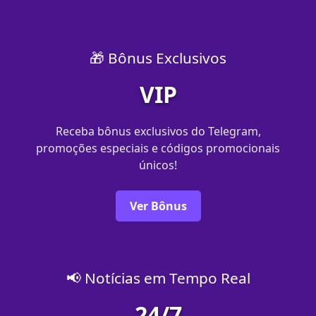
🎁 Bônus Exclusivos
VIP
Receba bônus exclusivos do Telegram,
promoções especiais e códigos promocionais
únicos!
Ver Bônus
📢 Notícias em Tempo Real
24/7