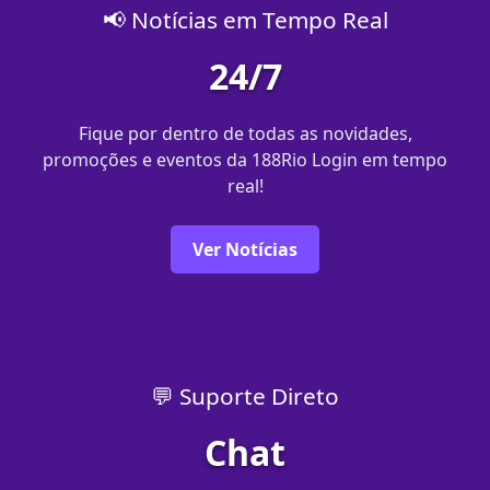
📢 Notícias em Tempo Real
24/7
Fique por dentro de todas as novidades,
promoções e eventos da 188Rio Login em tempo
real!
Ver Notícias
💬 Suporte Direto
Chat