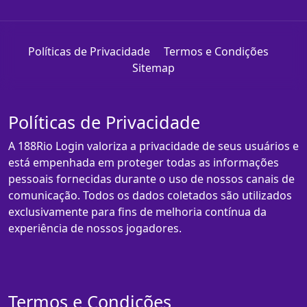
Políticas de Privacidade
Termos e Condições
Sitemap
Políticas de Privacidade
A 188Rio Login valoriza a privacidade de seus usuários e
está empenhada em proteger todas as informações
pessoais fornecidas durante o uso de nossos canais de
comunicação. Todos os dados coletados são utilizados
exclusivamente para fins de melhoria contínua da
experiência de nossos jogadores.
Termos e Condições