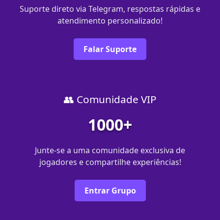
Suporte direto via Telegram, respostas rápidas e
atendimento personalizado!
Falar Suporte
👥 Comunidade VIP
1000+
Junte-se a uma comunidade exclusiva de
jogadores e compartilhe experiências!
Entrar Grupo