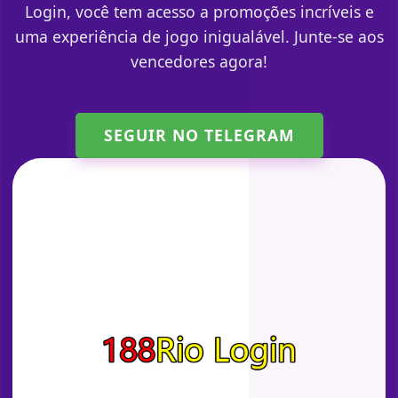
Login, você tem acesso a promoções incríveis e
uma experiência de jogo inigualável. Junte-se aos
vencedores agora!
SEGUIR NO TELEGRAM