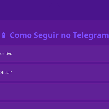
📱 Como Seguir no Telegram
ositivo
ficial"