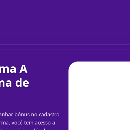
rma A
ma de
anhar bônus no cadastro
rma, você tem acesso a