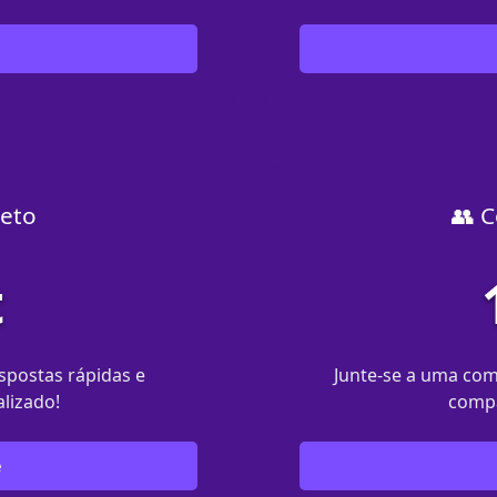
reto
👥 
t
espostas rápidas e
Junte-se a uma com
lizado!
compa
e