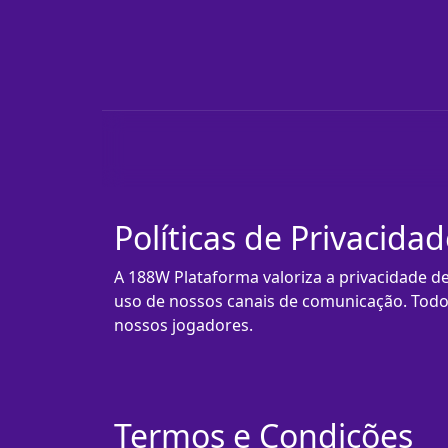
Políticas de Privacida
A 188W Plataforma valoriza a privacidade 
uso de nossos canais de comunicação. Todos
nossos jogadores.
Termos e Condições