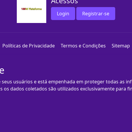
Acessos
Login
Registrar-se
Políticas de Privacidade
Termos e Condições
Sitemap
de
de seus usuários e está empenhada em proteger todas as in
 os dados coletados são utilizados exclusivamente para fi