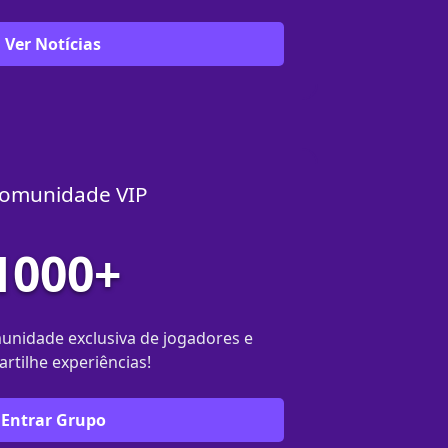
Ver Notícias
Comunidade VIP
1000+
unidade exclusiva de jogadores e
rtilhe experiências!
Entrar Grupo