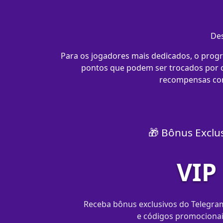
Des
Para os jogadores mais dedicados, o prog
pontos que podem ser trocados por c
recompensas con
🎁 Bônus Exclu
VIP
Receba bônus exclusivos do Telegra
e códigos promocionai