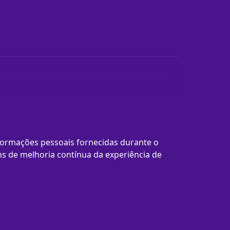
formações pessoais fornecidas durante o
ns de melhoria contínua da experiência de