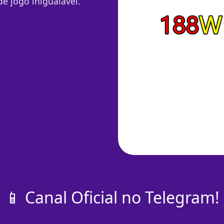
e jogo inigualável.
📱 Canal Oficial no Telegram!