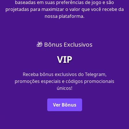
baseadas em suas preferências de jogo e são
projetadas para maximizar o valor que você recebe da
nossa plataforma.
🎁 Bônus Exclusivos
VIP
Receba bônus exclusivos do Telegram,
promoções especiais e códigos promocionais
únicos!
Ver Bônus