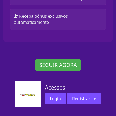
🎁 Receba bônus exclusivos
automaticamente
SEGUIR AGORA
Acessos
Login
Registrar-se