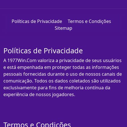
Políticas de Privacidade
Termos e Condições
Sitemap
Políticas de Privacidade
A 1977Win.Com valoriza a privacidade de seus usuários
e está empenhada em proteger todas as informações
pessoais fornecidas durante o uso de nossos canais de
comunicação. Todos os dados coletados são utilizados
exclusivamente para fins de melhoria contínua da
experiência de nossos jogadores.
Termos e Condições