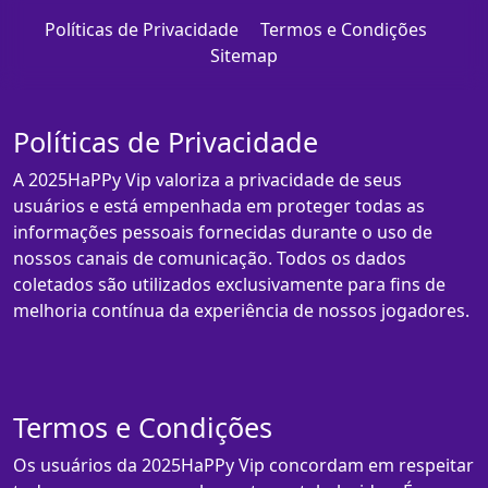
Políticas de Privacidade
Termos e Condições
Sitemap
Políticas de Privacidade
A 2025HaPPy Vip valoriza a privacidade de seus
usuários e está empenhada em proteger todas as
informações pessoais fornecidas durante o uso de
nossos canais de comunicação. Todos os dados
coletados são utilizados exclusivamente para fins de
melhoria contínua da experiência de nossos jogadores.
Termos e Condições
Os usuários da 2025HaPPy Vip concordam em respeitar