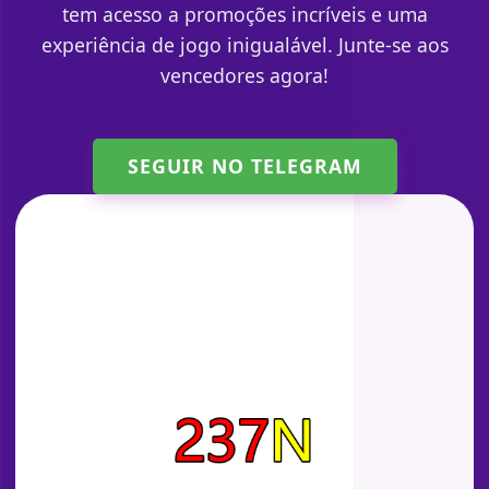
tem acesso a promoções incríveis e uma
experiência de jogo inigualável. Junte-se aos
vencedores agora!
SEGUIR NO TELEGRAM