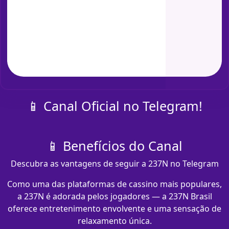
📱 Canal Oficial no Telegram!
📱 Benefícios do Canal
Descubra as vantagens de seguir a 237N no Telegram
Como uma das plataformas de cassino mais populares,
a 237N é adorada pelos jogadores — a 237N Brasil
oferece entretenimento envolvente e uma sensação de
relaxamento única.