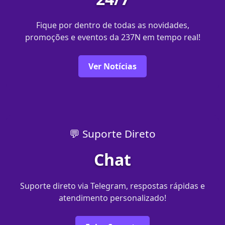
Fique por dentro de todas as novidades,
promoções e eventos da 237N em tempo real!
Ver Notícias
💬 Suporte Direto
Chat
Suporte direto via Telegram, respostas rápidas e
atendimento personalizado!