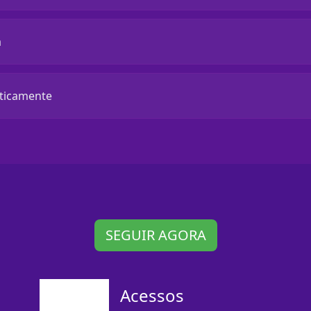
a
aticamente
SEGUIR AGORA
Acessos