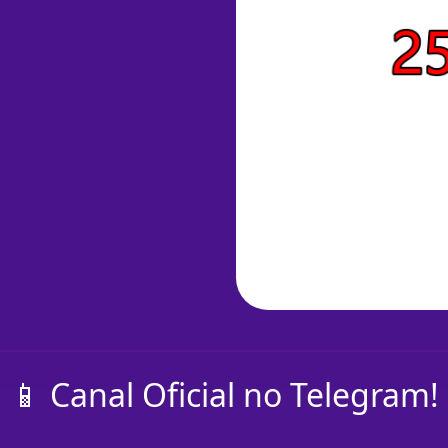
📱 Canal Oficial no Telegram!