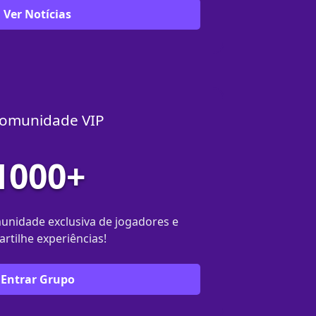
Ver Notícias
Comunidade VIP
1000+
unidade exclusiva de jogadores e
rtilhe experiências!
Entrar Grupo