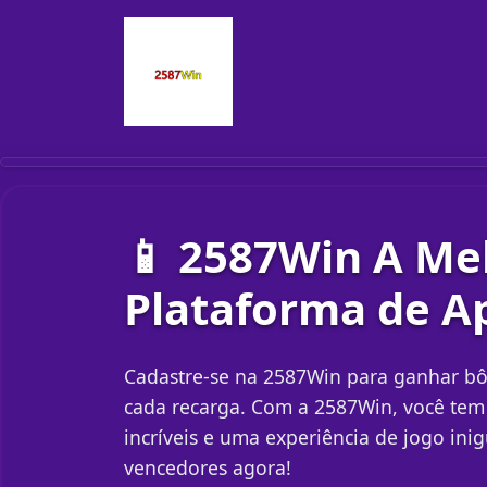
📱 2587Win A Me
Plataforma de A
Cadastre-se na 2587Win para ganhar bô
cada recarga. Com a 2587Win, você tem
incríveis e uma experiência de jogo inig
vencedores agora!