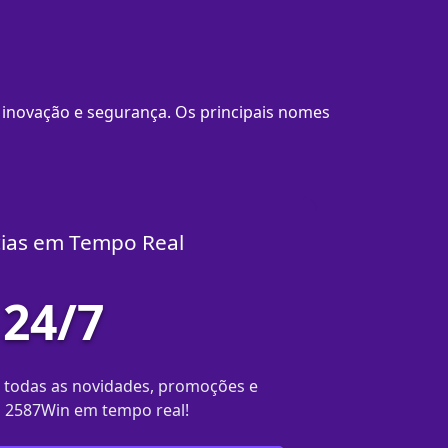
inovação e segurança. Os principais nomes
cias em Tempo Real
24/7
e todas as novidades, promoções e
 2587Win em tempo real!