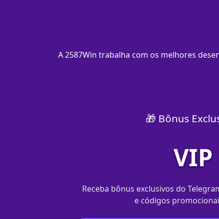
A 2587Win trabalha com os melhores desen
🎁 Bônus Exclu
VIP
Receba bônus exclusivos do Telegra
e códigos promocionai