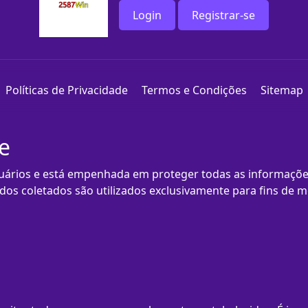
Login
Registrar-se
Políticas de Privacidade
Termos e Condições
Sitemap
de
suários e está empenhada em proteger todas as informaçõe
os coletados são utilizados exclusivamente para fins de m