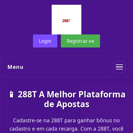
Login
Registrar-se
Menu
📱 288T A Melhor Plataforma
de Apostas
Cadastre-se na 288T para ganhar bônus no
cadastro e em cada recarga. Com a 288T, você