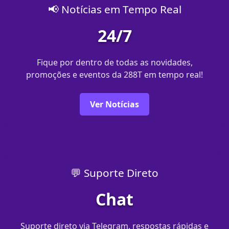
📢 Notícias em Tempo Real
24/7
Fique por dentro de todas as novidades,
promoções e eventos da 288T em tempo real!
Ver Notícias
💬 Suporte Direto
Chat
Suporte direto via Telegram, respostas rápidas e