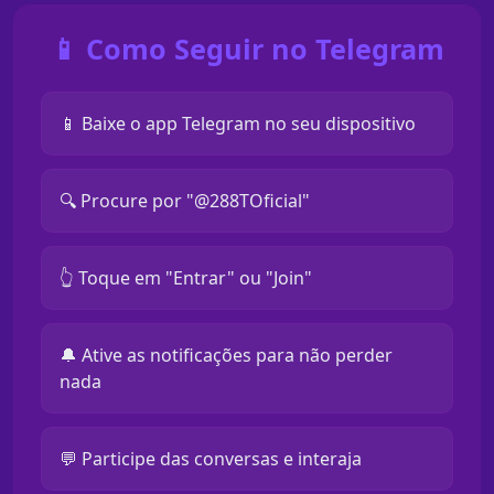
📱 Como Seguir no Telegram
📱 Baixe o app Telegram no seu dispositivo
🔍 Procure por "@288TOficial"
👆 Toque em "Entrar" ou "Join"
🔔 Ative as notificações para não perder
nada
💬 Participe das conversas e interaja