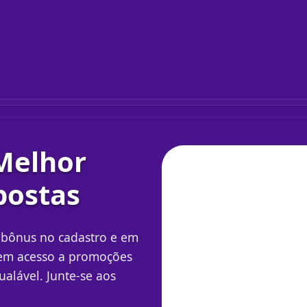
 Melhor
postas
 bônus no cadastro e em
tem acesso a promoções
ualável. Junte-se aos