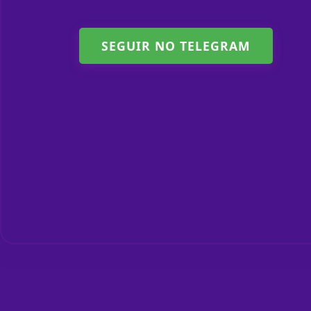
SEGUIR NO TELEGRAM