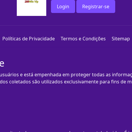
Login
Registrar-se
Políticas de Privacidade
Termos e Condições
Sitemap
de
s usuários e está empenhada em proteger todas as informa
os coletados são utilizados exclusivamente para fins de m