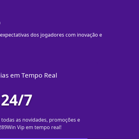
m
 expectativas dos jogadores com inovação e
cias em Tempo Real
24/7
e todas as novidades, promoções e
289Win Vip em tempo real!