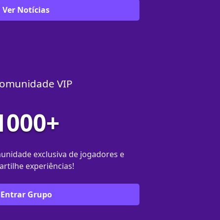
Ver Notícias
Comunidade VIP
1000+
unidade exclusiva de jogadores e
rtilhe experiências!
Entrar Grupo