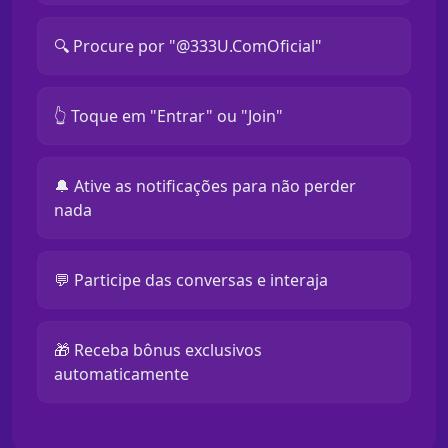
🔍 Procure por "@333U.ComOficial"
👆 Toque em "Entrar" ou "Join"
🔔 Ative as notificações para não perder
nada
💬 Participe das conversas e interaja
🎁 Receba bônus exclusivos
automaticamente