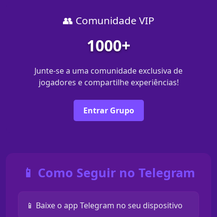
👥 Comunidade VIP
1000+
Junte-se a uma comunidade exclusiva de
jogadores e compartilhe experiências!
Entrar Grupo
📱 Como Seguir no Telegram
📱 Baixe o app Telegram no seu dispositivo