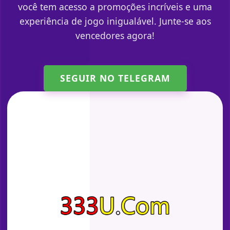
você tem acesso a promoções incríveis e uma
experiência de jogo inigualável. Junte-se aos
vencedores agora!
SEGUIR NO TELEGRAM