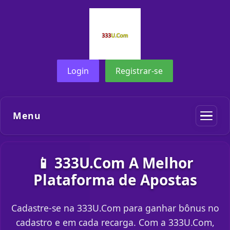
Login
Registrar-se
Menu
📱 333U.Com A Melhor
Plataforma de Apostas
Cadastre-se na 333U.Com para ganhar bônus no
cadastro e em cada recarga. Com a 333U.Com,