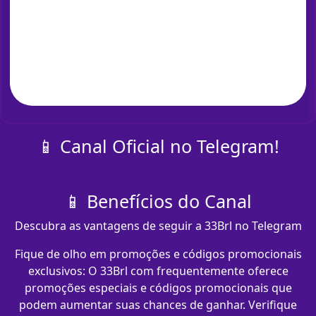
📱 Canal Oficial no Telegram!
📱 Benefícios do Canal
Descubra as vantagens de seguir a 33Brl no Telegram
Fique de olho em promoções e códigos promocionais
exclusivos: O 33Brl com​ frequentemente oferece
promoções especiais e códigos promocionais que
podem aumentar suas chances de ganhar. Verifique