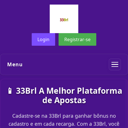
Login
Registrar-se
Menu
📱 33Brl A Melhor Plataforma
de Apostas
Cadastre-se na 33Brl para ganhar bônus no
cadastro e em cada recarga. Com a 33Brl, você