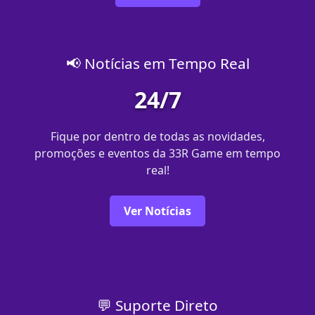
📢 Notícias em Tempo Real
24/7
Fique por dentro de todas as novidades,
promoções e eventos da 33R Game em tempo
real!
Ver Notícias
💬 Suporte Direto