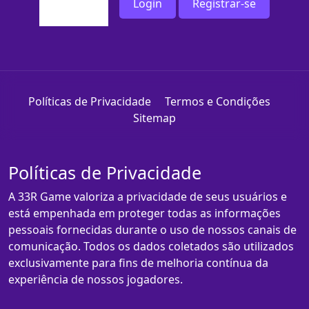
Login
Registrar-se
Políticas de Privacidade
Termos e Condições
Sitemap
Políticas de Privacidade
A 33R Game valoriza a privacidade de seus usuários e
está empenhada em proteger todas as informações
pessoais fornecidas durante o uso de nossos canais de
comunicação. Todos os dados coletados são utilizados
exclusivamente para fins de melhoria contínua da
experiência de nossos jogadores.