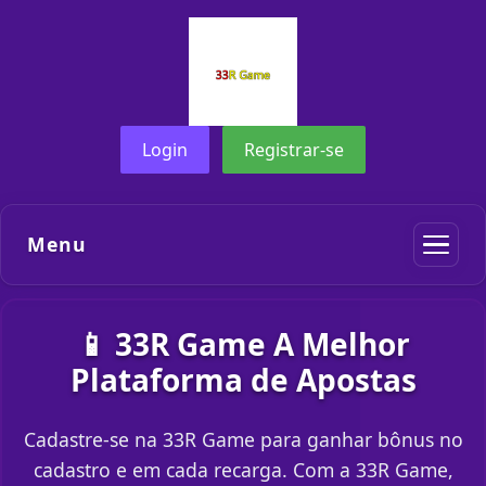
Login
Registrar-se
Menu
📱 33R Game A Melhor
Plataforma de Apostas
Cadastre-se na 33R Game para ganhar bônus no
cadastro e em cada recarga. Com a 33R Game,