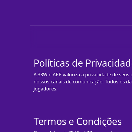
Políticas de Privacida
A 33Win APP valoriza a privacidade de seus
nossos canais de comunicação. Todos os dad
jogadores.
Termos e Condições