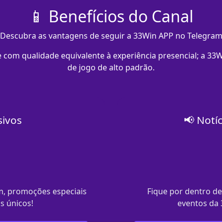
📱 Benefícios do Canal
Descubra as vantagens de seguir a 33Win APP no Telegra
com qualidade equivalente à experiência presencial; a 33W
de jogo de alto padrão.
sivos
📢 Notí
m, promoções especiais
Fique por dentro d
s únicos!
eventos da 