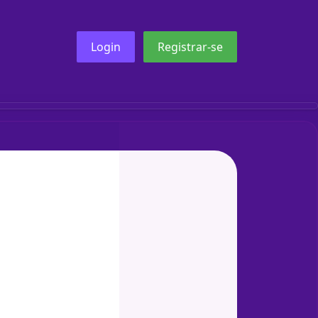
Login
Registrar-se