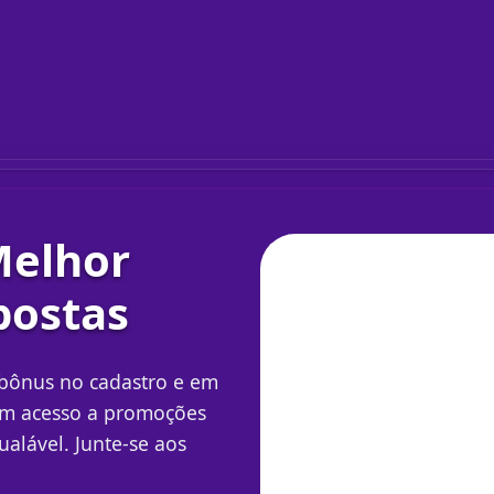
Melhor
postas
bônus no cadastro e em
em acesso a promoções
ualável. Junte-se aos