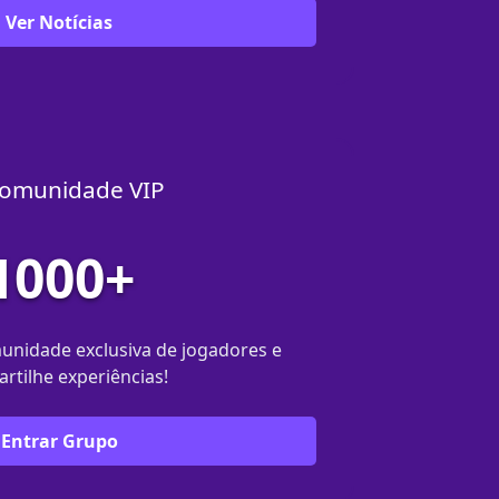
Ver Notícias
Comunidade VIP
1000+
unidade exclusiva de jogadores e
rtilhe experiências!
Entrar Grupo