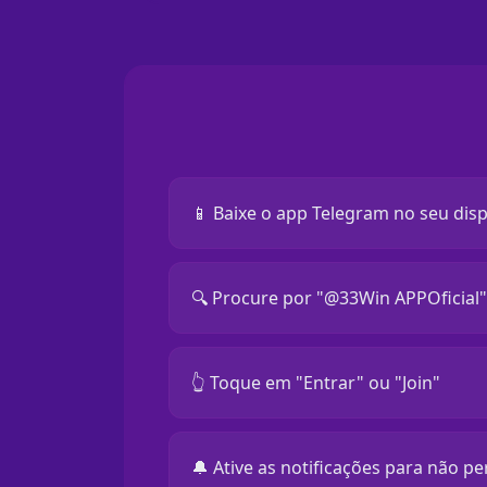
📱 Baixe o app Telegram no seu disp
🔍 Procure por "@33Win APPOficial"
👆 Toque em "Entrar" ou "Join"
🔔 Ative as notificações para não p