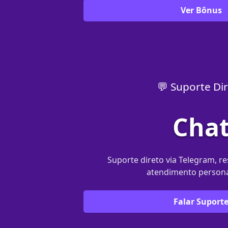
Ver Bônus
💬 Suporte Di
Cha
Suporte direto via Telegram, r
atendimento persona
Falar Suport