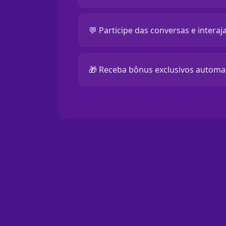
💬 Participe das conversas e interaj
🎁 Receba bônus exclusivos autom