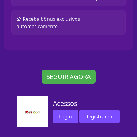
🎁 Receba bônus exclusivos
automaticamente
SEGUIR AGORA
Acessos
Login
Registrar-se