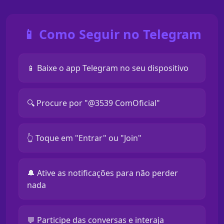
📱 Como Seguir no Telegram
📱 Baixe o app Telegram no seu dispositivo
🔍 Procure por "@3539 ComOficial"
👆 Toque em "Entrar" ou "Join"
🔔 Ative as notificações para não perder
nada
💬 Participe das conversas e interaja