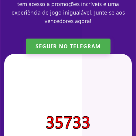
tem acesso a promoções incríveis e uma
experiência de jogo inigualável. Junte-se aos
vencedores agora!
SEGUIR NO TELEGRAM