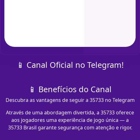
📱 Canal Oficial no Telegram!
📱 Benefícios do Canal
Descubra as vantagens de seguir a 35733 no Telegram
Através de uma abordagem divertida, a 35733 oferece
aos jogadores uma experiência de jogo única — a
35733 Brasil garante segurança com atenção e rigor.