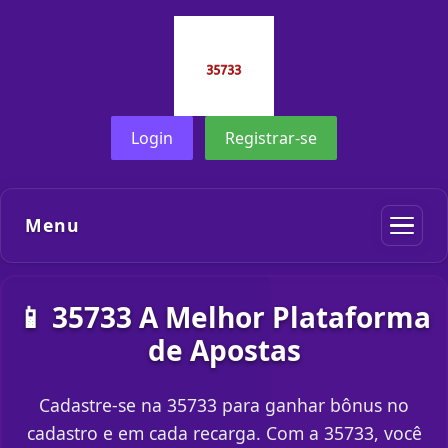
Login
Registrar-se
Menu
📱 35733 A Melhor Plataforma
de Apostas
Cadastre-se na 35733 para ganhar bônus no
cadastro e em cada recarga. Com a 35733, você