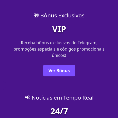
🎁 Bônus Exclusivos
VIP
Receba bônus exclusivos do Telegram,
promoções especiais e códigos promocionais
únicos!
Ver Bônus
📢 Notícias em Tempo Real
24/7