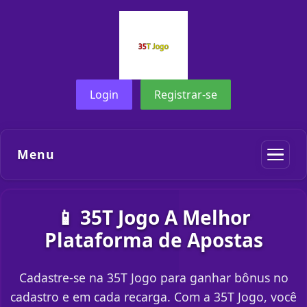
Login
Registrar-se
Menu
📱 35T Jogo A Melhor
Plataforma de Apostas
Cadastre-se na 35T Jogo para ganhar bônus no
cadastro e em cada recarga. Com a 35T Jogo, você