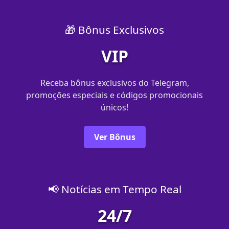
🎁 Bônus Exclusivos
VIP
Receba bônus exclusivos do Telegram,
promoções especiais e códigos promocionais
únicos!
Ver Bônus
📢 Notícias em Tempo Real
24/7