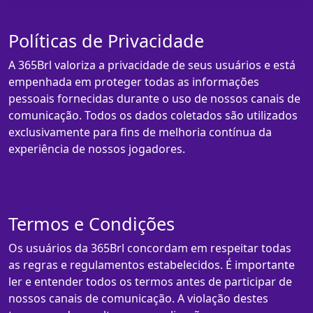
Políticas de Privacidade
A 365Brl valoriza a privacidade de seus usuários e está
empenhada em proteger todas as informações
pessoais fornecidas durante o uso de nossos canais de
comunicação. Todos os dados coletados são utilizados
exclusivamente para fins de melhoria contínua da
experiência de nossos jogadores.
Termos e Condições
Os usuários da 365Brl concordam em respeitar todas
as regras e regulamentos estabelecidos. É importante
ler e entender todos os termos antes de participar de
nossos canais de comunicação. A violação destes