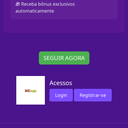
🎁 Receba bônus exclusivos
automaticamente
SEGUIR AGORA
Acessos
Login
Registrar-se