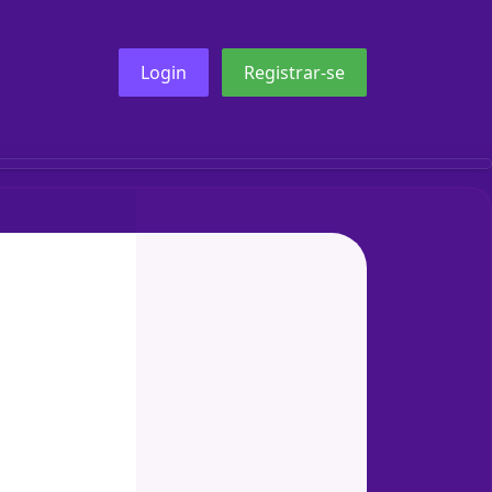
Login
Registrar-se