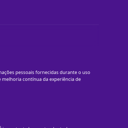
rmações pessoais fornecidas durante o uso
e melhoria contínua da experiência de