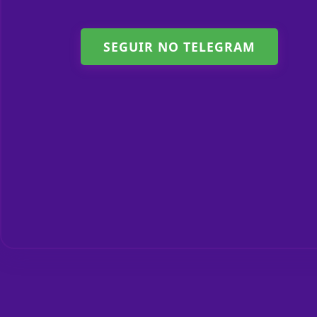
SEGUIR NO TELEGRAM