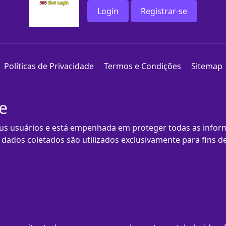
Login
Registrar-se
Políticas de Privacidade
Termos e Condições
Sitemap
de
 seus usuários e está empenhada em proteger todas as info
dados coletados são utilizados exclusivamente para fins d