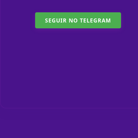
SEGUIR NO TELEGRAM