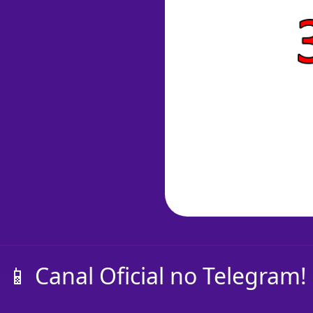
📱 Canal Oficial no Telegram!