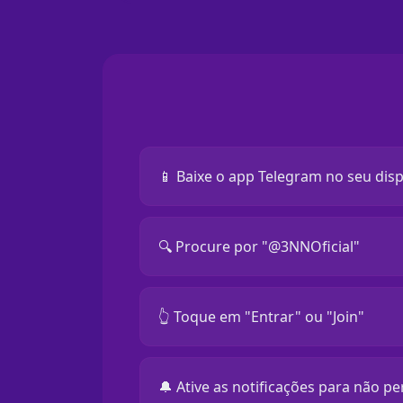
📱 Baixe o app Telegram no seu disp
🔍 Procure por "@3NNOficial"
👆 Toque em "Entrar" ou "Join"
🔔 Ative as notificações para não p