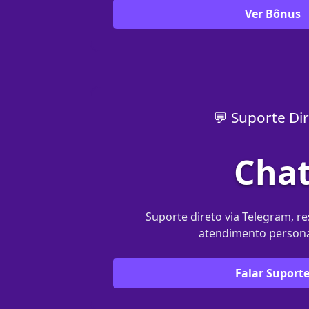
Ver Bônus
💬 Suporte Di
Cha
Suporte direto via Telegram, r
atendimento persona
Falar Suport