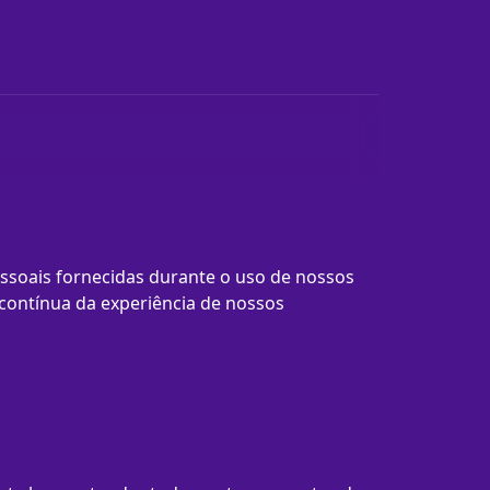
ssoais fornecidas durante o uso de nossos
 contínua da experiência de nossos