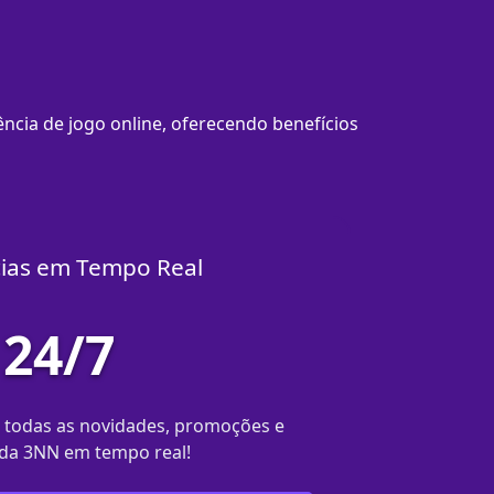
cia de jogo online, oferecendo benefícios
cias em Tempo Real
24/7
e todas as novidades, promoções e
da 3NN em tempo real!