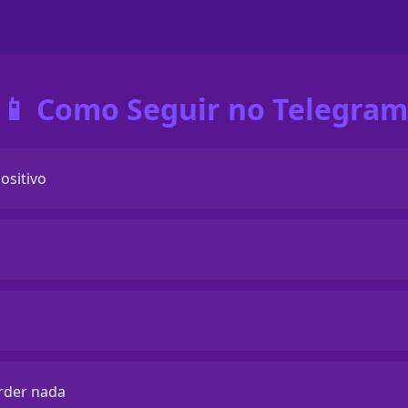
📱 Como Seguir no Telegram
ositivo
erder nada