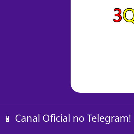
📱 Canal Oficial no Telegram!