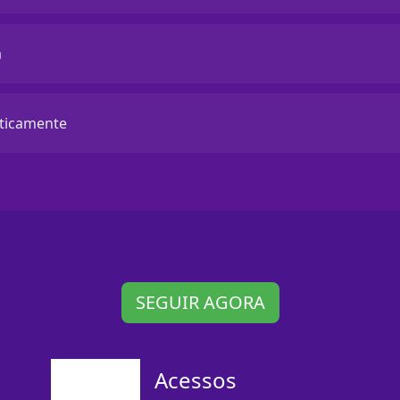
a
aticamente
SEGUIR AGORA
Acessos