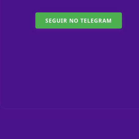
SEGUIR NO TELEGRAM