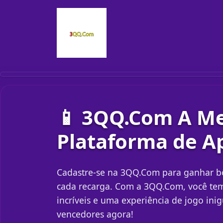
📱 3QQ.Com A M
Plataforma de A
Cadastre-se na 3QQ.Com para ganhar b
cada recarga. Com a 3QQ.Com, você te
incríveis e uma experiência de jogo inig
vencedores agora!