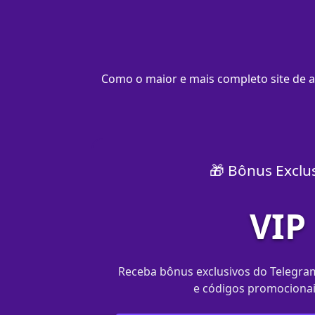
Como o maior e mais completo site de a
🎁 Bônus Exclu
VIP
Receba bônus exclusivos do Telegra
e códigos promocionai