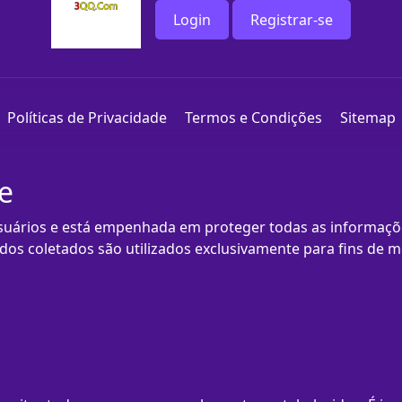
Login
Registrar-se
Políticas de Privacidade
Termos e Condições
Sitemap
de
usuários e está empenhada em proteger todas as informaçõ
os coletados são utilizados exclusivamente para fins de m