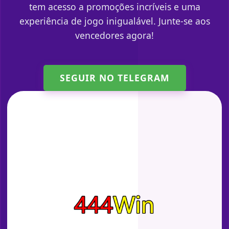
tem acesso a promoções incríveis e uma
experiência de jogo inigualável. Junte-se aos
vencedores agora!
SEGUIR NO TELEGRAM