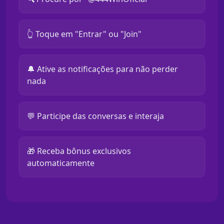
👆 Toque em "Entrar" ou "Join"
🔔 Ative as notificações para não perder
nada
💬 Participe das conversas e interaja
🎁 Receba bônus exclusivos
automaticamente