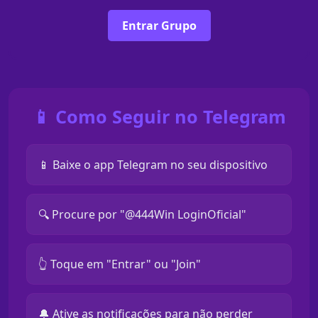
Entrar Grupo
📱 Como Seguir no Telegram
📱 Baixe o app Telegram no seu dispositivo
🔍 Procure por "@444Win LoginOficial"
👆 Toque em "Entrar" ou "Join"
🔔 Ative as notificações para não perder