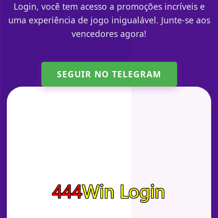
Login, você tem acesso a promoções incríveis e
uma experiência de jogo inigualável. Junte-se aos
vencedores agora!
SEGUIR NO TELEGRAM