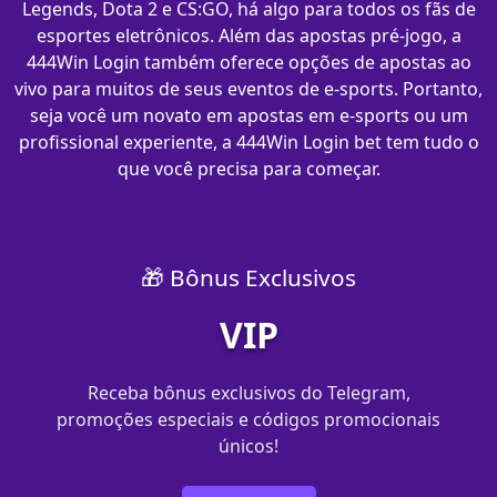
Legends, Dota 2 e CS:GO, há algo para todos os fãs de
esportes eletrônicos. Além das apostas pré-jogo, a
444Win Login também oferece opções de apostas ao
vivo para muitos de seus eventos de e-sports. Portanto,
seja você um novato em apostas em e-sports ou um
profissional experiente, a 444Win Login bet tem tudo o
que você precisa para começar.
🎁 Bônus Exclusivos
VIP
Receba bônus exclusivos do Telegram,
promoções especiais e códigos promocionais
únicos!