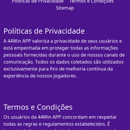
Políticas de Privacidade
Termos e Condições
Sitemap
Políticas de Privacidade
A 44Win APP valoriza a privacidade de seus usuários e
está empenhada em proteger todas as informações
pessoais fornecidas durante o uso de nossos canais de
comunicação. Todos os dados coletados são utilizados
exclusivamente para fins de melhoria contínua da
experiência de nossos jogadores.
Termos e Condições
Os usuários da 44Win APP concordam em respeitar
todas as regras e regulamentos estabelecidos. É