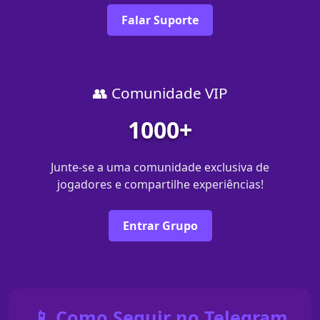
Falar Suporte
👥 Comunidade VIP
1000+
Junte-se a uma comunidade exclusiva de
jogadores e compartilhe experiências!
Entrar Grupo
📱 Como Seguir no Telegram