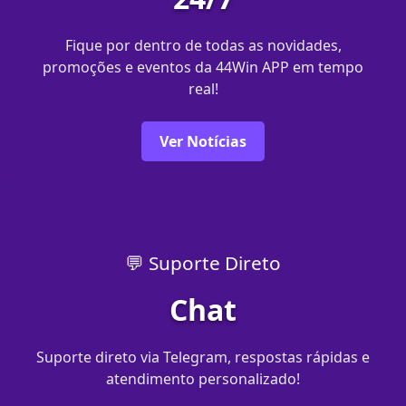
Fique por dentro de todas as novidades,
promoções e eventos da 44Win APP em tempo
real!
Ver Notícias
💬 Suporte Direto
Chat
Suporte direto via Telegram, respostas rápidas e
atendimento personalizado!