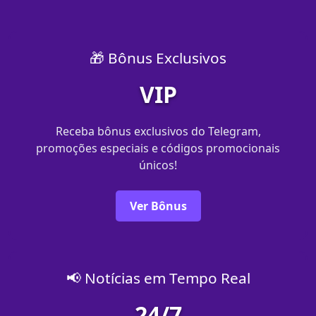
🎁 Bônus Exclusivos
VIP
Receba bônus exclusivos do Telegram,
promoções especiais e códigos promocionais
únicos!
Ver Bônus
📢 Notícias em Tempo Real
24/7