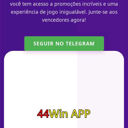
você tem acesso a promoções incríveis e uma
experiência de jogo inigualável. Junte-se aos
vencedores agora!
SEGUIR NO TELEGRAM