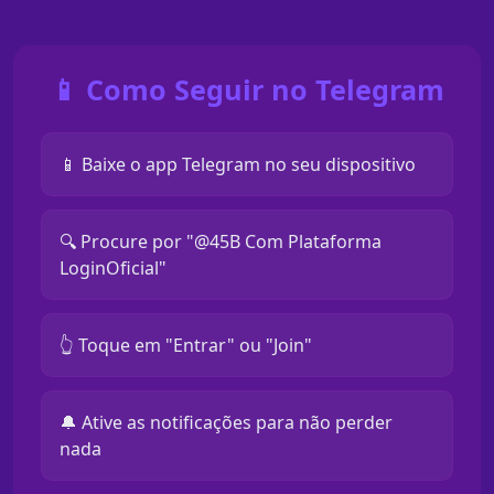
📱 Como Seguir no Telegram
📱 Baixe o app Telegram no seu dispositivo
🔍 Procure por "@45B Com Plataforma
LoginOficial"
👆 Toque em "Entrar" ou "Join"
🔔 Ative as notificações para não perder
nada