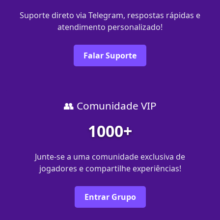
Suporte direto via Telegram, respostas rápidas e
atendimento personalizado!
Falar Suporte
👥 Comunidade VIP
1000+
Junte-se a uma comunidade exclusiva de
jogadores e compartilhe experiências!
Entrar Grupo