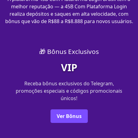
melhor reputação — a 45B Com Plataforma Login
realiza depósitos e saques em alta velocidade, com
bônus que vão de R$88 a R$8.888 para novos usuários.
🎁 Bônus Exclusivos
VIP
Receba bônus exclusivos do Telegram,
promoções especiais e códigos promocionais
únicos!
Ver Bônus