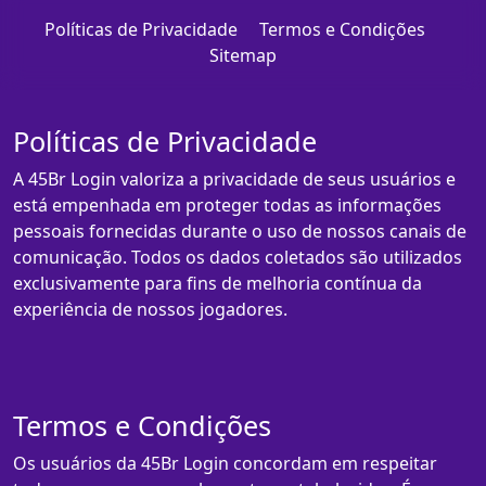
Políticas de Privacidade
Termos e Condições
Sitemap
Políticas de Privacidade
A 45Br Login valoriza a privacidade de seus usuários e
está empenhada em proteger todas as informações
pessoais fornecidas durante o uso de nossos canais de
comunicação. Todos os dados coletados são utilizados
exclusivamente para fins de melhoria contínua da
experiência de nossos jogadores.
Termos e Condições
Os usuários da 45Br Login concordam em respeitar