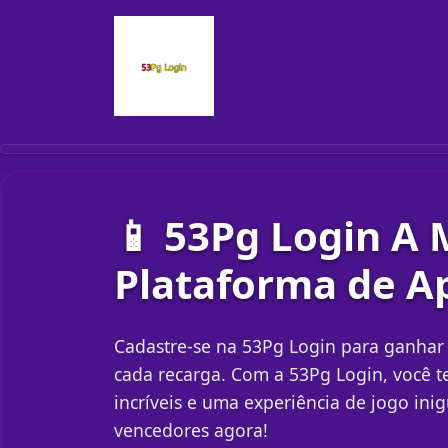
📱 53Pg Login A 
Plataforma de A
Cadastre-se na 53Pg Login para ganhar
cada recarga. Com a 53Pg Login, você 
incríveis e uma experiência de jogo inig
vencedores agora!