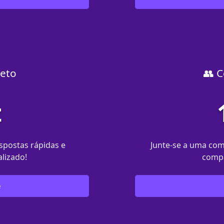
reto
👥 
t
espostas rápidas e
Junte-se a uma com
lizado!
compa
e