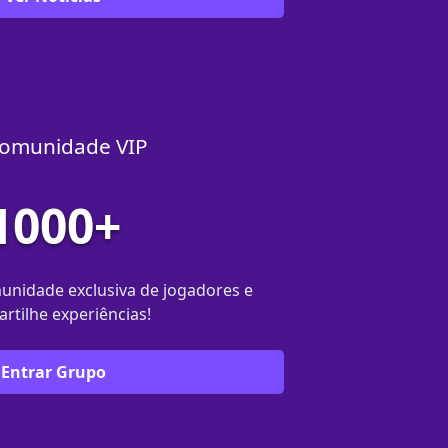
Comunidade VIP
1000+
unidade exclusiva de jogadores e
rtilhe experiências!
Entrar Grupo