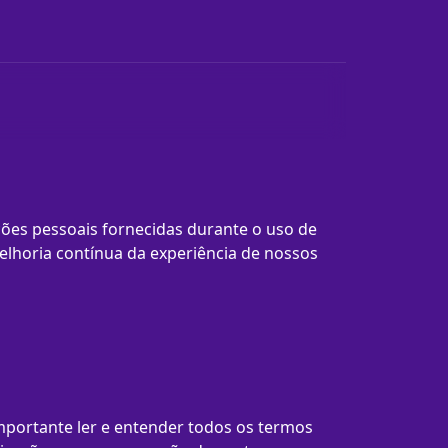
ções pessoais fornecidas durante o uso de
elhoria contínua da experiência de nossos
mportante ler e entender todos os termos