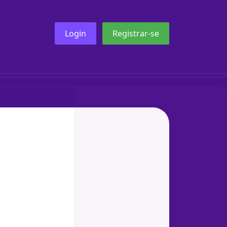
Login
Registrar-se