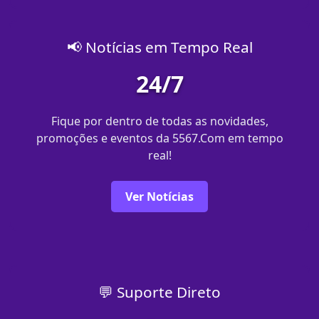
📢 Notícias em Tempo Real
24/7
Fique por dentro de todas as novidades,
promoções e eventos da 5567.Com em tempo
real!
Ver Notícias
💬 Suporte Direto