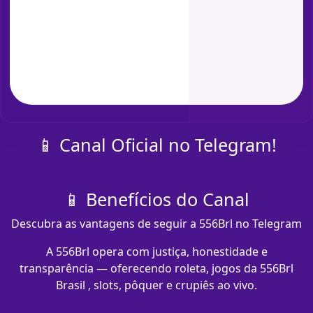
📱 Canal Oficial no Telegram!
📱 Benefícios do Canal
Descubra as vantagens de seguir a 556Brl no Telegram
A 556Brl opera com justiça, honestidade e
transparência — oferecendo roleta, jogos da 556Brl
Brasil , slots, pôquer e crupiês ao vivo.