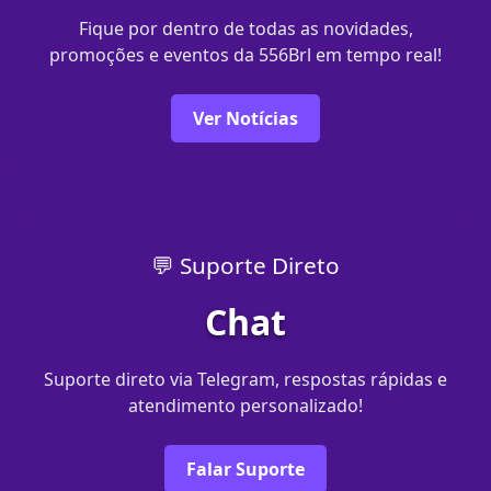
Fique por dentro de todas as novidades,
promoções e eventos da 556Brl em tempo real!
Ver Notícias
💬 Suporte Direto
Chat
Suporte direto via Telegram, respostas rápidas e
atendimento personalizado!
Falar Suporte