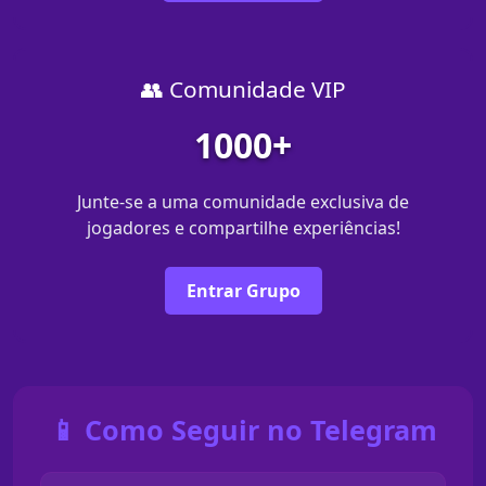
👥 Comunidade VIP
1000+
Junte-se a uma comunidade exclusiva de
jogadores e compartilhe experiências!
Entrar Grupo
📱 Como Seguir no Telegram