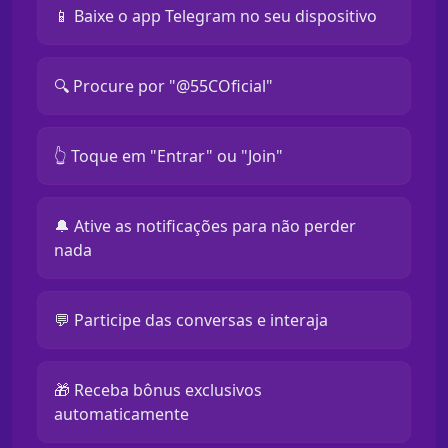
📱 Baixe o app Telegram no seu dispositivo
🔍 Procure por "@55COficial"
👆 Toque em "Entrar" ou "Join"
🔔 Ative as notificações para não perder
nada
💬 Participe das conversas e interaja
🎁 Receba bônus exclusivos
automaticamente