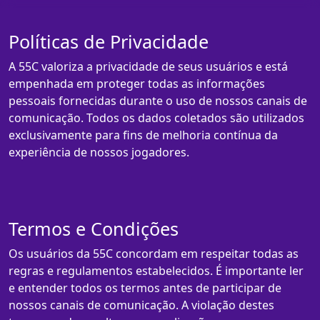
Políticas de Privacidade
A 55C valoriza a privacidade de seus usuários e está
empenhada em proteger todas as informações
pessoais fornecidas durante o uso de nossos canais de
comunicação. Todos os dados coletados são utilizados
exclusivamente para fins de melhoria contínua da
experiência de nossos jogadores.
Termos e Condições
Os usuários da 55C concordam em respeitar todas as
regras e regulamentos estabelecidos. É importante ler
e entender todos os termos antes de participar de
nossos canais de comunicação. A violação destes