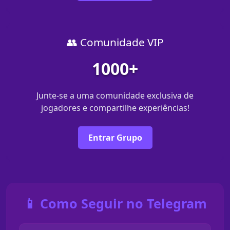
👥 Comunidade VIP
1000+
Junte-se a uma comunidade exclusiva de
jogadores e compartilhe experiências!
Entrar Grupo
📱 Como Seguir no Telegram