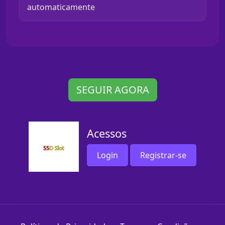
automaticamente
SEGUIR AGORA
Acessos
Login
Registrar-se