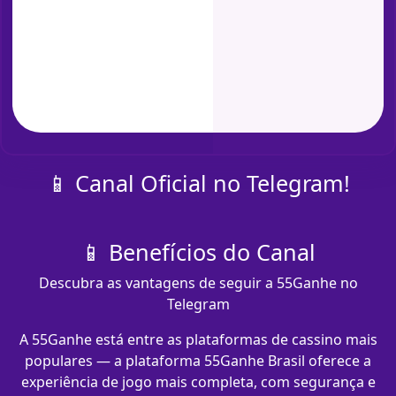
📱 Canal Oficial no Telegram!
📱 Benefícios do Canal
Descubra as vantagens de seguir a 55Ganhe no
Telegram
A 55Ganhe está entre as plataformas de cassino mais
populares — a plataforma 55Ganhe Brasil oferece a
experiência de jogo mais completa, com segurança e