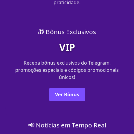
praticidade.
🎁 Bônus Exclusivos
VIP
Receba bônus exclusivos do Telegram,
promoções especiais e códigos promocionais
únicos!
Ver Bônus
📢 Notícias em Tempo Real