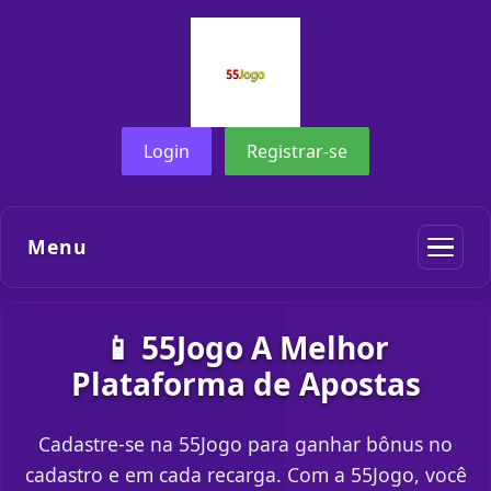
Login
Registrar-se
Menu
📱 55Jogo A Melhor
Plataforma de Apostas
Cadastre-se na 55Jogo para ganhar bônus no
cadastro e em cada recarga. Com a 55Jogo, você