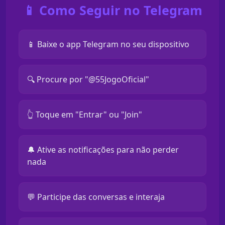
📱 Como Seguir no Telegram
📱 Baixe o app Telegram no seu dispositivo
🔍 Procure por "@55JogoOficial"
👆 Toque em "Entrar" ou "Join"
🔔 Ative as notificações para não perder
nada
💬 Participe das conversas e interaja