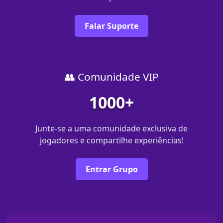
Falar Suporte
👥 Comunidade VIP
1000+
Junte-se a uma comunidade exclusiva de
jogadores e compartilhe experiências!
Entrar Grupo