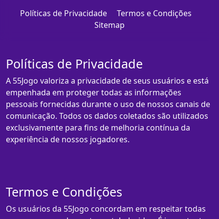
Políticas de Privacidade
Termos e Condições
Sitemap
Políticas de Privacidade
A 55Jogo valoriza a privacidade de seus usuários e está
empenhada em proteger todas as informações
pessoais fornecidas durante o uso de nossos canais de
comunicação. Todos os dados coletados são utilizados
exclusivamente para fins de melhoria contínua da
experiência de nossos jogadores.
Termos e Condições
Os usuários da 55Jogo concordam em respeitar todas