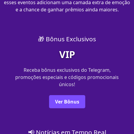
esses eventos adicionam uma camada extra de emoção
e a chance de ganhar prêmios ainda maiores.
🎁 Bônus Exclusivos
VIP
Receba bônus exclusivos do Telegram,
promoções especiais e códigos promocionais
únicos!
Ver Bônus
📢 Notícias em Tempo Real