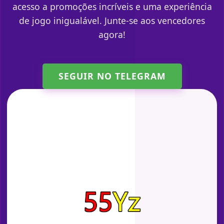
acesso a promoções incríveis e uma experiência
de jogo inigualável. Junte-se aos vencedores
agora!
SEGUIR NO TELEGRAM