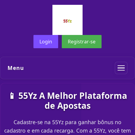
Login
Registrar-se
Menu
📱 55Yz A Melhor Plataforma
de Apostas
Cadastre-se na 55Yz para ganhar bônus no
cadastro e em cada recarga. Com a 55Yz, você tem