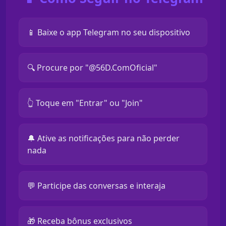
📱 Baixe o app Telegram no seu dispositivo
🔍 Procure por "@56D.ComOficial"
👆 Toque em "Entrar" ou "Join"
🔔 Ative as notificações para não perder
nada
💬 Participe das conversas e interaja
🎁 Receba bônus exclusivos