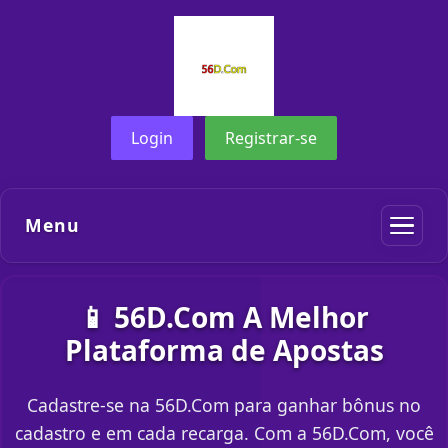
Login
Registrar-se
Menu
📱 56D.Com A Melhor
Plataforma de Apostas
Cadastre-se na 56D.Com para ganhar bônus no
cadastro e em cada recarga. Com a 56D.Com, você