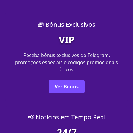
🎁 Bônus Exclusivos
VIP
Receba bônus exclusivos do Telegram,
promoções especiais e códigos promocionais
únicos!
Ver Bônus
📢 Notícias em Tempo Real
24/7