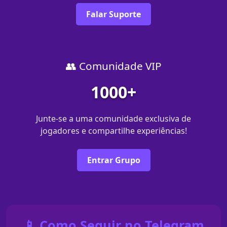
Falar Suporte
👥 Comunidade VIP
1000+
Junte-se a uma comunidade exclusiva de
jogadores e compartilhe experiências!
Entrar Grupo
📱 Como Seguir no Telegram