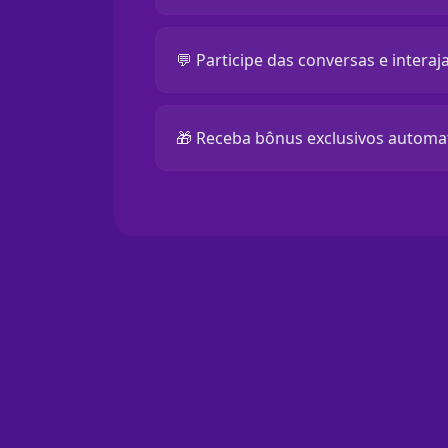
💬 Participe das conversas e interaj
🎁 Receba bônus exclusivos autom