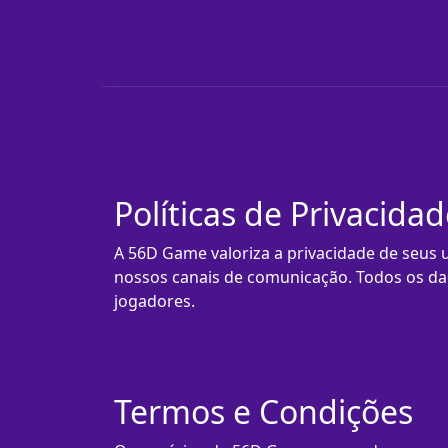
Políticas de Privacida
A 56D Game valoriza a privacidade de seus
nossos canais de comunicação. Todos os dad
jogadores.
Termos e Condições