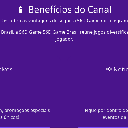
📱 Benefícios do Canal
Descubra as vantagens de seguir a 56D Game no Telegram
 Brasil, a 56D Game 56D Game Brasil reúne jogos diversif
jogador.
sivos
📢 Notí
m, promoções especiais
Fique por dentro d
s únicos!
eventos da