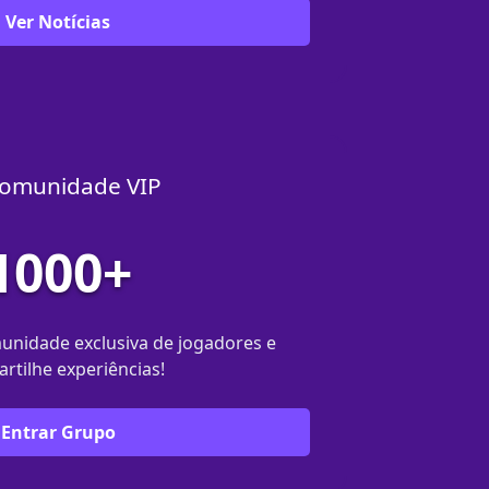
Ver Notícias
Comunidade VIP
1000+
unidade exclusiva de jogadores e
rtilhe experiências!
Entrar Grupo