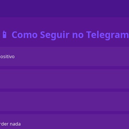
📱 Como Seguir no Telegram
ositivo
erder nada