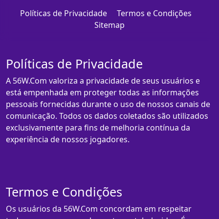
Políticas de Privacidade
Termos e Condições
Sitemap
Políticas de Privacidade
A 56W.Com valoriza a privacidade de seus usuários e
está empenhada em proteger todas as informações
pessoais fornecidas durante o uso de nossos canais de
comunicação. Todos os dados coletados são utilizados
exclusivamente para fins de melhoria contínua da
experiência de nossos jogadores.
Termos e Condições
Os usuários da 56W.Com concordam em respeitar