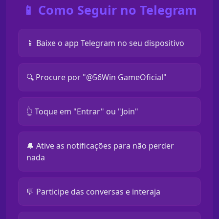
📱 Como Seguir no Telegram
📱 Baixe o app Telegram no seu dispositivo
🔍 Procure por "@56Win GameOficial"
👆 Toque em "Entrar" ou "Join"
🔔 Ative as notificações para não perder
nada
💬 Participe das conversas e interaja