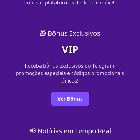
entre as plataformas desktop e móvel.
🎁 Bônus Exclusivos
VIP
Receba bônus exclusivos do Telegram,
promoções especiais e códigos promocionais
únicos!
Ver Bônus
📢 Notícias em Tempo Real