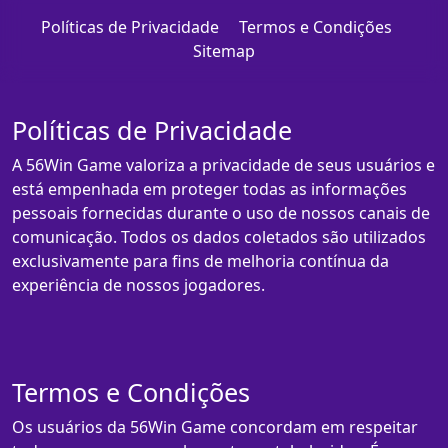
Políticas de Privacidade
Termos e Condições
Sitemap
Políticas de Privacidade
A 56Win Game valoriza a privacidade de seus usuários e
está empenhada em proteger todas as informações
pessoais fornecidas durante o uso de nossos canais de
comunicação. Todos os dados coletados são utilizados
exclusivamente para fins de melhoria contínua da
experiência de nossos jogadores.
Termos e Condições
Os usuários da 56Win Game concordam em respeitar