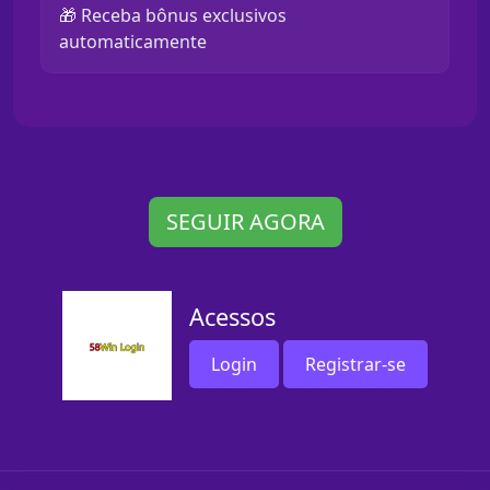
🎁 Receba bônus exclusivos
automaticamente
SEGUIR AGORA
Acessos
Login
Registrar-se