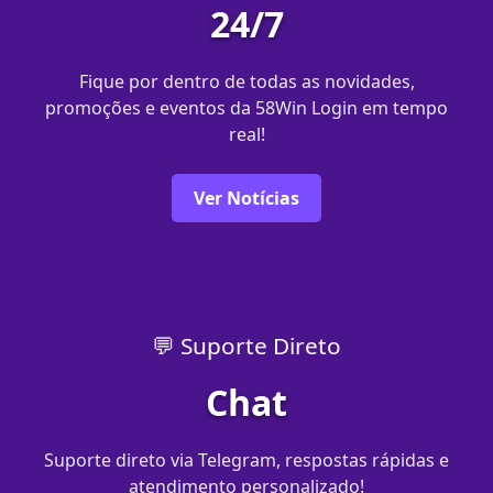
24/7
Fique por dentro de todas as novidades,
promoções e eventos da 58Win Login em tempo
real!
Ver Notícias
💬 Suporte Direto
Chat
Suporte direto via Telegram, respostas rápidas e
atendimento personalizado!