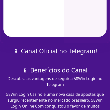
📱 Canal Oficial no Telegram!
📱 Benefícios do Canal
Descubra as vantagens de seguir a 58Win Login no
Telegram
58Win Login Casino é uma nova casa de apostas que
surgiu recentemente no mercado brasileiro. 58Win
Login Online Com conquistou o favor de muitos