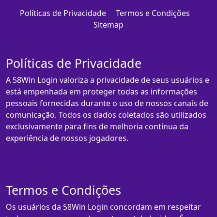
Políticas de Privacidade
Termos e Condições
Sitemap
Políticas de Privacidade
A 58Win Login valoriza a privacidade de seus usuários e
está empenhada em proteger todas as informações
pessoais fornecidas durante o uso de nossos canais de
comunicação. Todos os dados coletados são utilizados
exclusivamente para fins de melhoria contínua da
experiência de nossos jogadores.
Termos e Condições
Os usuários da 58Win Login concordam em respeitar