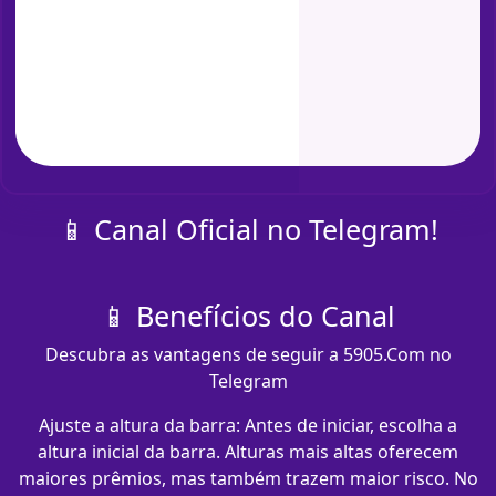
📱 Canal Oficial no Telegram!
📱 Benefícios do Canal
Descubra as vantagens de seguir a 5905.Com no
Telegram
Ajuste a altura da barra: Antes de iniciar, escolha a
altura inicial da barra. Alturas mais altas oferecem
maiores prêmios, mas também trazem maior risco. No