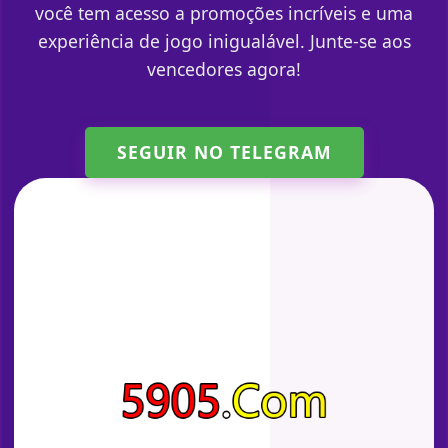
você tem acesso a promoções incríveis e uma
experiência de jogo inigualável. Junte-se aos
vencedores agora!
SEGUIR NO TELEGRAM