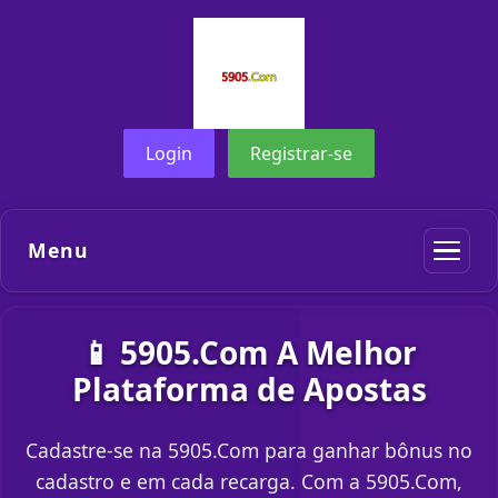
Login
Registrar-se
Menu
📱 5905.Com A Melhor
Plataforma de Apostas
Cadastre-se na 5905.Com para ganhar bônus no
cadastro e em cada recarga. Com a 5905.Com,