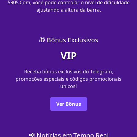
5905.Com, você pode controlar o nível de dificuldade
ajustando a altura da barra.
🎁 Bônus Exclusivos
VIP
Receba bônus exclusivos do Telegram,
promoções especiais e códigos promocionais
únicos!
Ver Bônus
📢 Notícias em Tempo Real