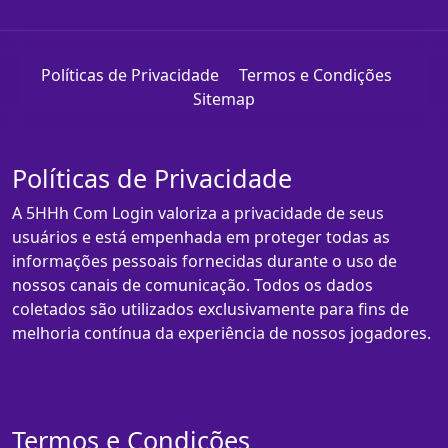
Políticas de Privacidade
Termos e Condições
Sitemap
Políticas de Privacidade
A 5HHh Com Login valoriza a privacidade de seus
usuários e está empenhada em proteger todas as
informações pessoais fornecidas durante o uso de
nossos canais de comunicação. Todos os dados
coletados são utilizados exclusivamente para fins de
melhoria contínua da experiência de nossos jogadores.
Termos e Condições