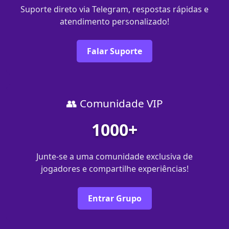
Suporte direto via Telegram, respostas rápidas e
atendimento personalizado!
Falar Suporte
👥 Comunidade VIP
1000+
Junte-se a uma comunidade exclusiva de
jogadores e compartilhe experiências!
Entrar Grupo