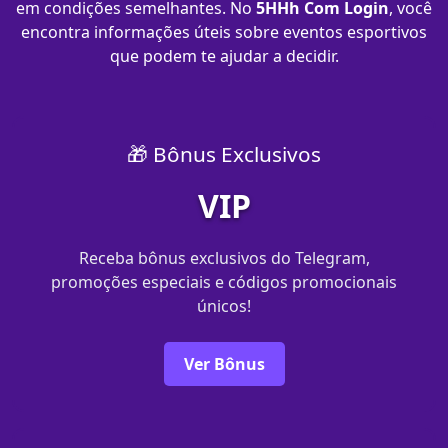
em condições semelhantes. No
5HHh Com Login
, você
encontra informações úteis sobre eventos esportivos
que podem te ajudar a decidir.
🎁 Bônus Exclusivos
VIP
Receba bônus exclusivos do Telegram,
promoções especiais e códigos promocionais
únicos!
Ver Bônus