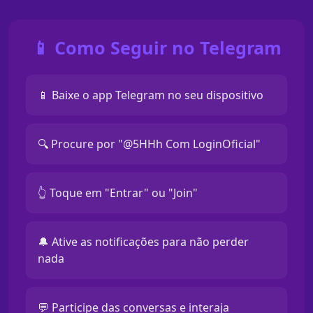
📱 Como Seguir no Telegram
📱 Baixe o app Telegram no seu dispositivo
🔍 Procure por "@5HHh Com LoginOficial"
👆 Toque em "Entrar" ou "Join"
🔔 Ative as notificações para não perder
nada
💬 Participe das conversas e interaja