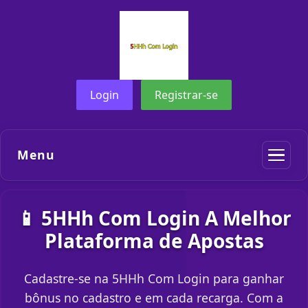
Login
Registrar-se
Menu
📱 5HHh Com Login A Melhor
Plataforma de Apostas
Cadastre-se na 5HHh Com Login para ganhar
bônus no cadastro e em cada recarga. Com a