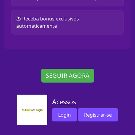
🎁 Receba bônus exclusivos
automaticamente
SEGUIR AGORA
Acessos
Login
Registrar-se