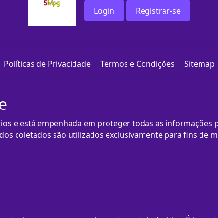
Login
Registrar-se
Políticas de Privacidade
Termos e Condições
Sitemap
de
ários e está empenhada em proteger todas as informações p
os coletados são utilizados exclusivamente para fins de m