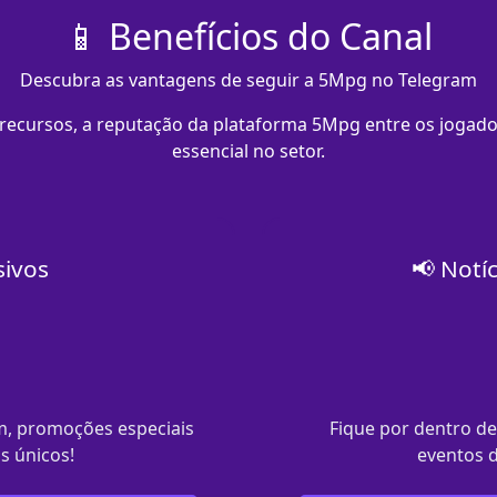
📱 Benefícios do Canal
Descubra as vantagens de seguir a 5Mpg no Telegram
 recursos, a reputação da plataforma 5Mpg entre os jogado
essencial no setor.
sivos
📢 Notí
m, promoções especiais
Fique por dentro d
s únicos!
eventos 