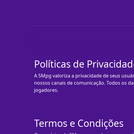
Políticas de Privacida
A 5Mpg valoriza a privacidade de seus usu
nossos canais de comunicação. Todos os dad
jogadores.
Termos e Condições