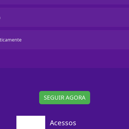
a
aticamente
SEGUIR AGORA
Acessos