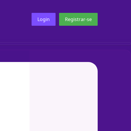
Login
Registrar-se