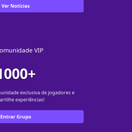
Ver Notícias
Comunidade VIP
1000+
unidade exclusiva de jogadores e
rtilhe experiências!
Entrar Grupo