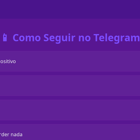
📱 Como Seguir no Telegram
ositivo
erder nada