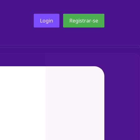
Login
Registrar-se