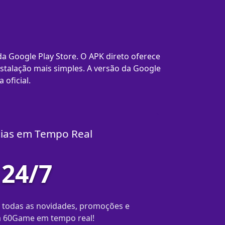
da Google Play Store. O APK direto oferece
instalação mais simples. A versão da Google
 oficial.
cias em Tempo Real
24/7
e todas as novidades, promoções e
a 60Game em tempo real!