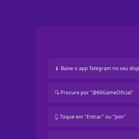
📱 Baixe o app Telegram no seu disp
🔍 Procure por "@60GameOficial"
👆 Toque em "Entrar" ou "Join"