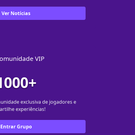
Ver Notícias
Comunidade VIP
1000+
unidade exclusiva de jogadores e
rtilhe experiências!
Entrar Grupo