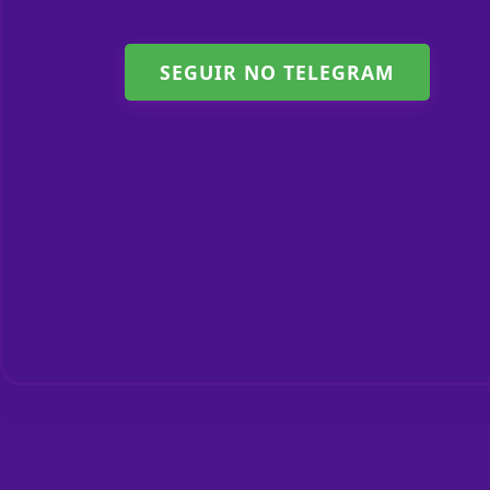
SEGUIR NO TELEGRAM