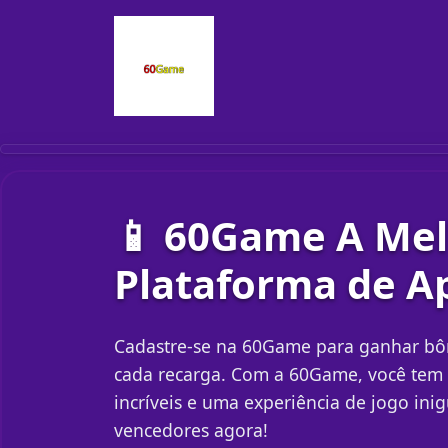
📱 60Game A Me
Plataforma de A
Cadastre-se na 60Game para ganhar bô
cada recarga. Com a 60Game, você tem
incríveis e uma experiência de jogo inig
vencedores agora!