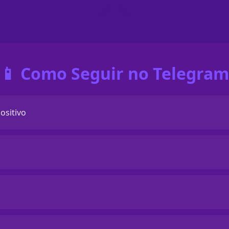
📱 Como Seguir no Telegram
ositivo