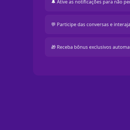
🔔 Ative as notificações para não p
💬 Participe das conversas e interaj
🎁 Receba bônus exclusivos autom