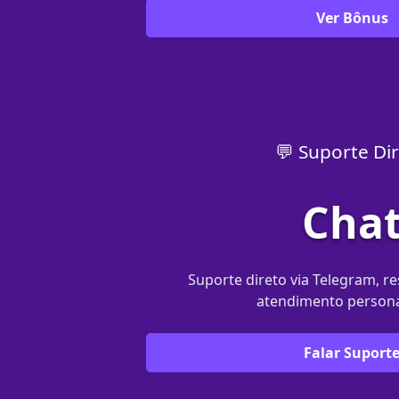
Ver Bônus
💬 Suporte Di
Cha
Suporte direto via Telegram, r
atendimento persona
Falar Suport