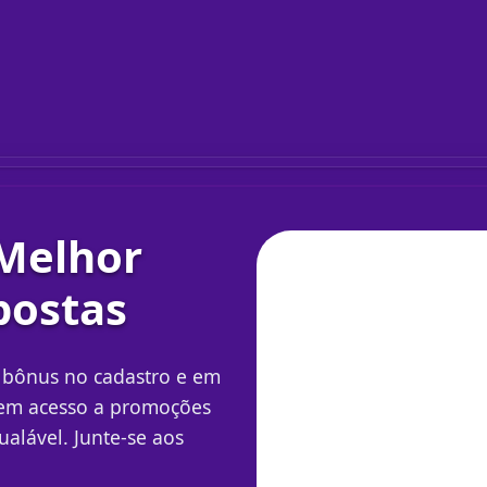
 Melhor
postas
 bônus no cadastro e em
tem acesso a promoções
ualável. Junte-se aos