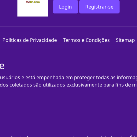
Login
Registrar-se
Políticas de Privacidade
Termos e Condições
Sitemap
de
s usuários e está empenhada em proteger todas as informa
os coletados são utilizados exclusivamente para fins de m