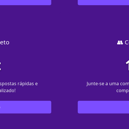
reto
👥 
t
espostas rápidas e
Junte-se a uma com
lizado!
compa
e