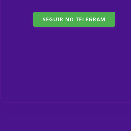
SEGUIR NO TELEGRAM