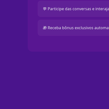
💬 Participe das conversas e interaj
🎁 Receba bônus exclusivos autom