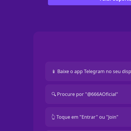
📱 Baixe o app Telegram no seu disp
🔍 Procure por "@666AOficial"
👆 Toque em "Entrar" ou "Join"