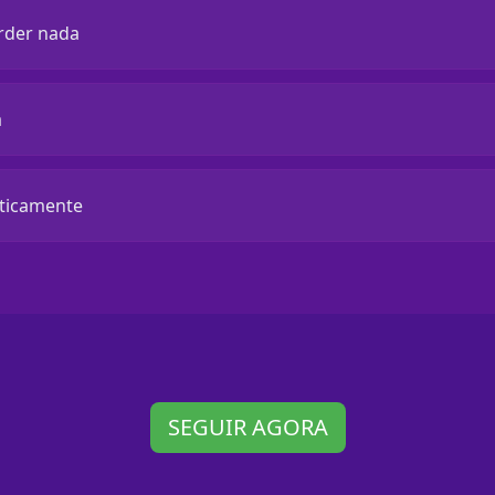
erder nada
a
aticamente
SEGUIR AGORA