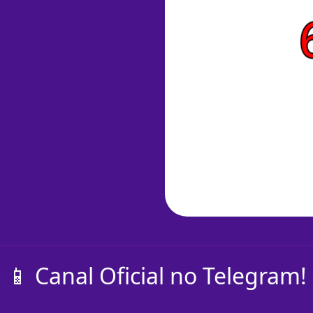
📱 Canal Oficial no Telegram!