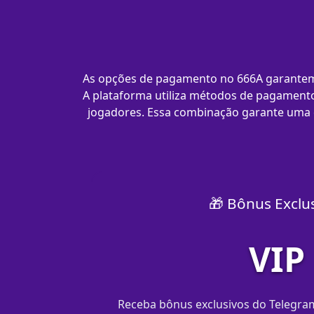
As opções de pagamento no 666A garantem 
A plataforma utiliza métodos de pagamento
jogadores. Essa combinação garante uma e
🎁 Bônus Exclu
VIP
Receba bônus exclusivos do Telegra