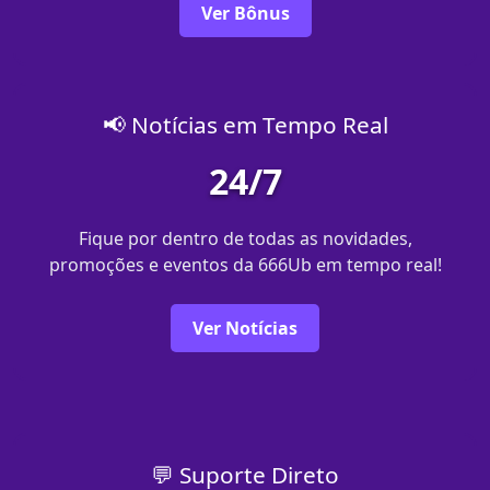
Ver Bônus
📢 Notícias em Tempo Real
24/7
Fique por dentro de todas as novidades,
promoções e eventos da 666Ub em tempo real!
Ver Notícias
💬 Suporte Direto