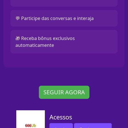
💬 Participe das conversas e interaja
🎁 Receba bônus exclusivos
automaticamente
SEGUIR AGORA
Acessos