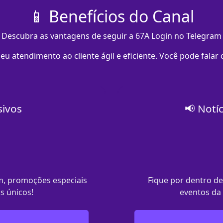
📱 Benefícios do Canal
Descubra as vantagens de seguir a 67A Login no Telegram
eu atendimento ao cliente ágil e eficiente. Você pode falar
sivos
📢 Notí
m, promoções especiais
Fique por dentro d
s únicos!
eventos da