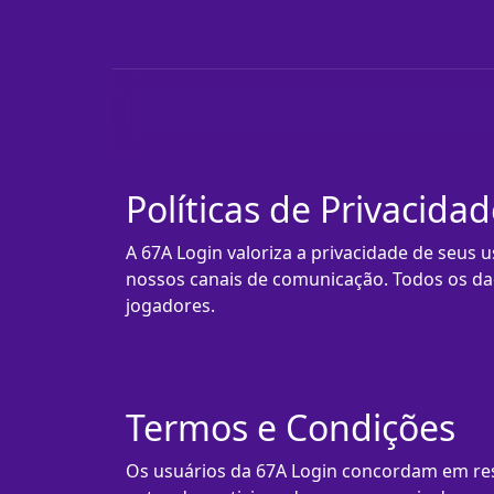
Políticas de Privacida
A 67A Login valoriza a privacidade de seus
nossos canais de comunicação. Todos os dad
jogadores.
Termos e Condições
Os usuários da 67A Login concordam em resp