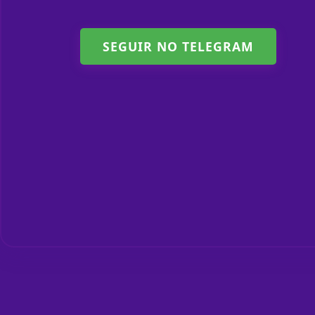
SEGUIR NO TELEGRAM