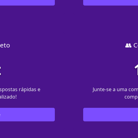
reto
👥 
t
espostas rápidas e
Junte-se a uma com
lizado!
compa
e