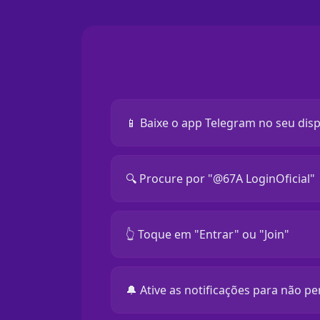
📱 Baixe o app Telegram no seu disp
🔍 Procure por "@67A LoginOficial"
👆 Toque em "Entrar" ou "Join"
🔔 Ative as notificações para não p