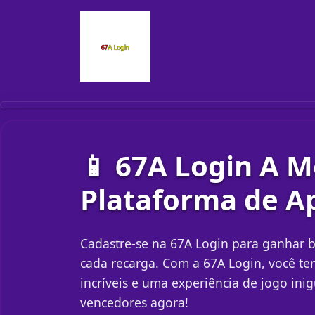
📱 67A Login A M
Plataforma de A
Cadastre-se na 67A Login para ganhar 
cada recarga. Com a 67A Login, você t
incríveis e uma experiência de jogo inig
vencedores agora!