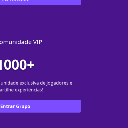
Comunidade VIP
1000+
unidade exclusiva de jogadores e
rtilhe experiências!
Entrar Grupo